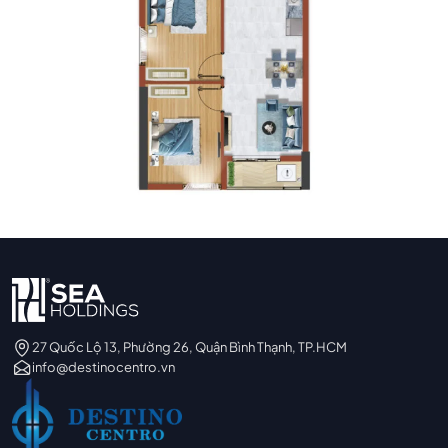
27 Quốc Lộ 13, Phường 26, Quận Bình Thạnh, TP.HCM
info@destinocentro.vn