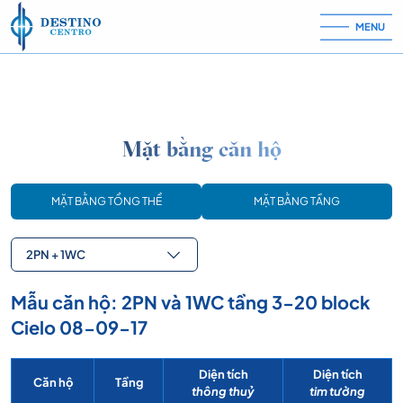
Skip to content
MENU
Mặt bằng căn hộ
MẶT BẰNG TỔNG THỂ
MẶT BẰNG TẦNG
2PN + 1WC
Mẫu căn hộ: 2PN và 1WC tầng 3-20 block
Cielo 08-09-17
Diện tích
Diện tích
Căn hộ
Tầng
thông thuỷ
tim tường