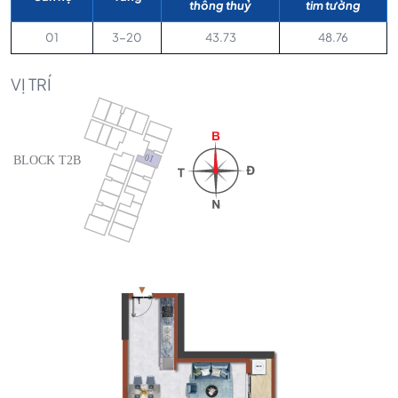
thông thuỷ
tim tường
01
3-20
43.73
48.76
VỊ TRÍ