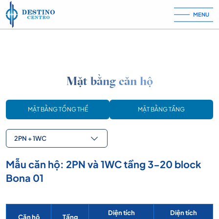
Skip to content
MENU
Mặt bằng căn hộ
MẶT BẰNG TỔNG THỂ
MẶT BẰNG TẦNG
2PN + 1WC
Mẫu căn hộ: 2PN và 1WC tầng 3-20 block
Bona 01
Diện tích
Diện tích
Căn hộ
Tầng