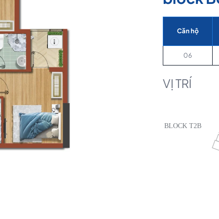
Căn hộ
06
VỊ TRÍ