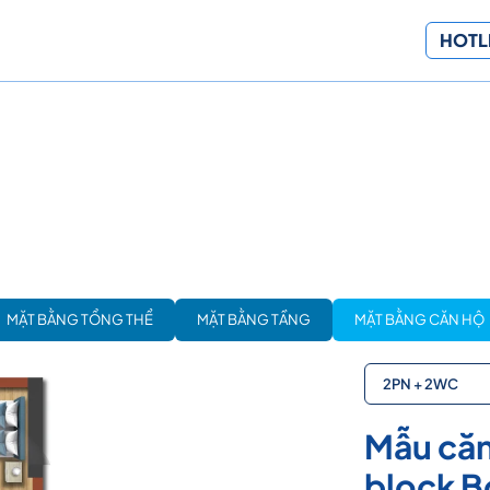
HOTLI
MẶT BẰNG TỔNG THỂ
MẶT BẰNG TẦNG
MẶT BẰNG CĂN HỘ
2PN + 2WC
Mẫu căn
block B