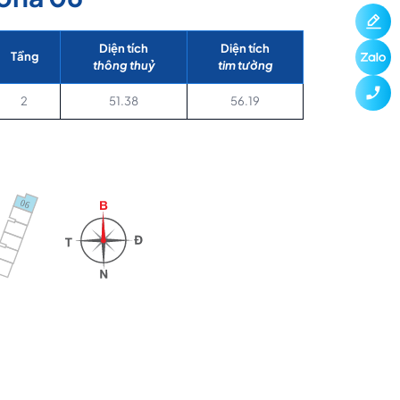
Diện tích
Diện tích
Tầng
thông thuỷ
tim tường
2
51.38
56.19