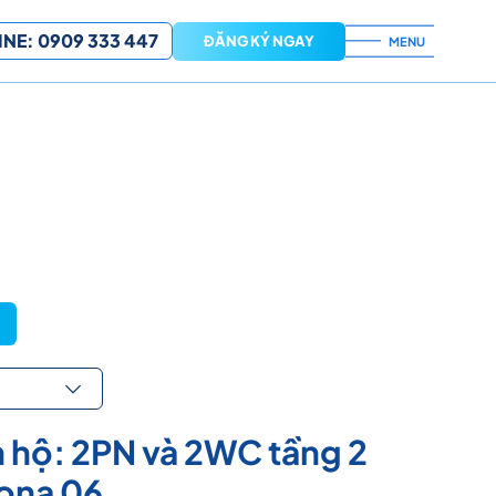
NE: 0909 333 447
ĐĂNG KÝ NGAY
MENU
 hộ: 2PN và 2WC tầng 2
ona 06