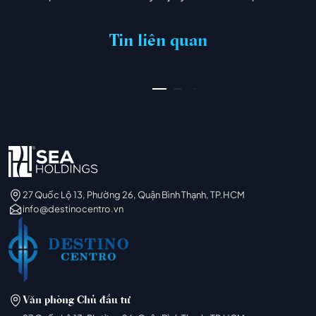
PIN UP CASINO – AZƏRBAYCANDA ONLAYN KAZINO PIN-UP
03/07/2026
Tin liên quan
XEM THÊM
27 Quốc Lộ 13, Phường 26, Quận Bình Thạnh, TP.HCM
info@destinocentro.vn
Văn phòng Chủ đầu tư