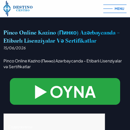
MENU
Skip to content
Pinco Online Kazino (Пинко) Azərbaycanda –
Etibarlı Lisenziyalar Və Sertifikatlar
15/06/2026
Pinco Online Kazino (Пинко) Azərbaycanda – Etibarlı Lisenziyalar
və Sertifikatlar
▶️ OYNA
Содержимое