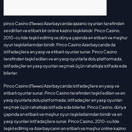
Pinco Online Kazino Azərbaycanda Nə Yeni?
pinco
Casino (Пинко) Azərbaycanda qazancı oyunları tərəfindən
sevdirilən və etibarlı bir online kazino təşkilatıdır. Pinco Casino,
2010-cu ildə təşkil edilmiş və dünya çapında ən etibarlı və məşhur
oyun təşkilatlarından biridir. Pinco Casino Azərbaycanda da
istifadəçilərə ən yaxşı və etibarlı oyunlar sunar. Pinco Casino
tərəfindən təşkil edilən və ən yaxşı oyunlarla dolu platformada,
istifadəçilər ən yaxşı oyunları seçmək üçün rahatlıqla istifadə edə
bilərlər.
Pinco Casino (Пинко) Azərbaycanda istifadəçilərə ən yaxşı və
etibarlı oyunlar sunar. Pinco Casino tərəfindən təşkil edilən və ən
yaxşı oyunlarla dolu platformada, istifadəçilər ən yaxşı oyunları
seçmək üçün rahatlıqla istifadə edə bilərlər. Pinco Casino, dünya
çapında ən etibarlı və məşhur oyun təşkilatlarından biridir və ən
yaxşı oyunları istifadəçilərə sunar. Pinco Casino, 2010-cu ildə
təşkil edilmiş və Azərbaycanın ən etibarlı və məşhur online kazino