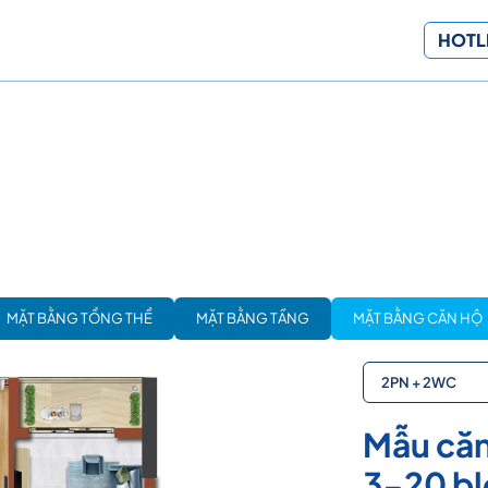
HOTLI
MẶT BẰNG TỔNG THỂ
MẶT BẰNG TẦNG
MẶT BẰNG CĂN HỘ
2PN + 2WC
Mẫu căn
3-20 bl