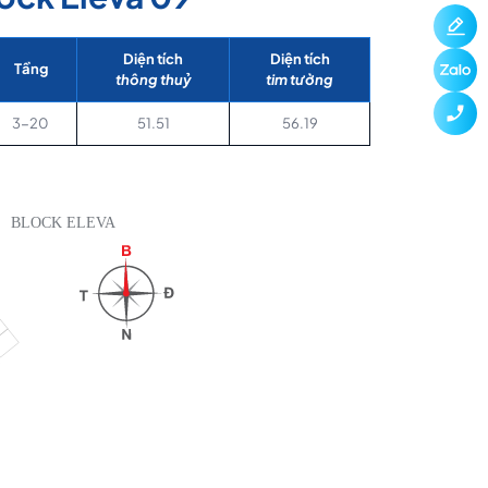
Diện tích
Diện tích
Tầng
thông thuỷ
tim tường
3-20
51.51
56.19