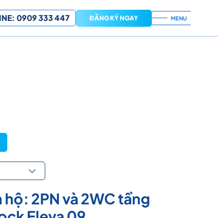
NE: 0909 333 447
ĐĂNG KÝ NGAY
MENU
 hộ: 2PN và 2WC tầng
ock Eleva 09