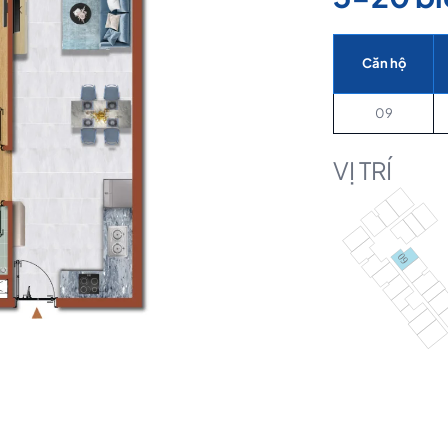
Căn hộ
09
VỊ TRÍ