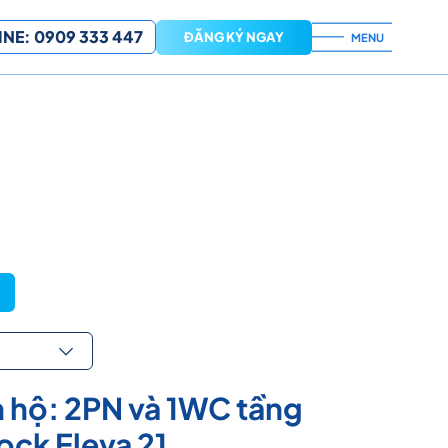
NE: 0909 333 447
ĐĂNG KÝ NGAY
MENU
 hộ: 2PN và 1WC tầng
ock Eleva 21