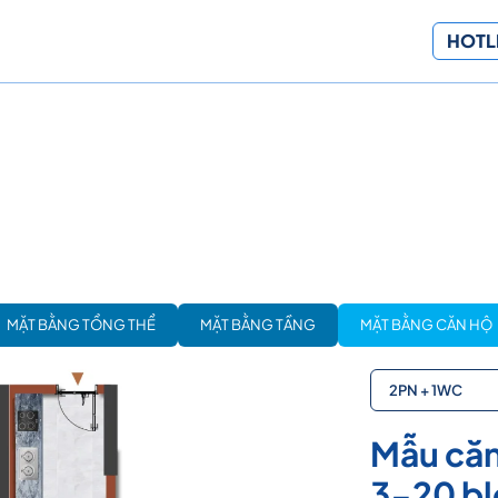
HOTLI
MẶT BẰNG TỔNG THỂ
MẶT BẰNG TẦNG
MẶT BẰNG CĂN HỘ
2PN + 1WC
Mẫu căn
3-20 bl