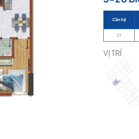
Căn hộ
21
VỊ TRÍ