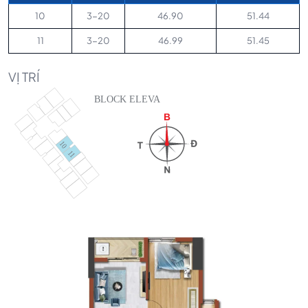
10
3-20
46.90
51.44
11
3-20
46.99
51.45
VỊ TRÍ