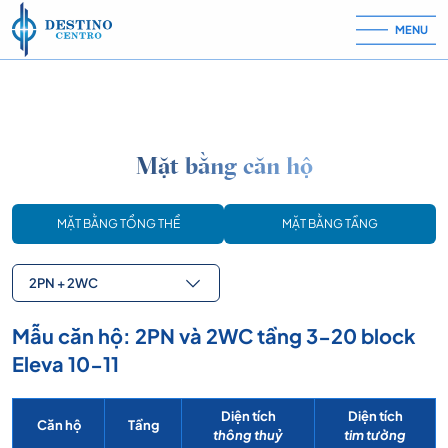
Skip to content
MENU
Mặt bằng căn hộ
MẶT BẰNG TỔNG THỂ
MẶT BẰNG TẦNG
2PN + 2WC
Mẫu căn hộ: 2PN và 2WC tầng 3-20 block
Eleva 10-11
Diện tích
Diện tích
Căn hộ
Tầng
thông thuỷ
tim tường