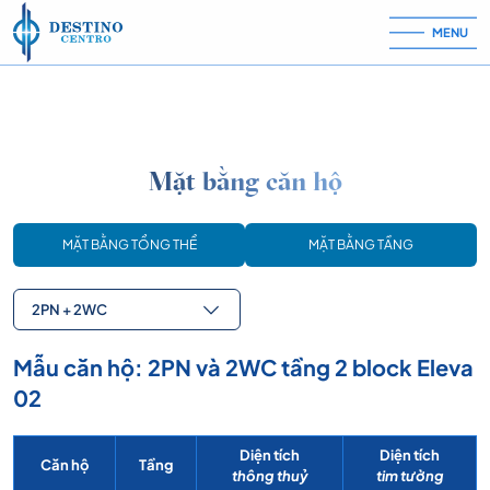
Skip to content
MENU
Mặt bằng căn hộ
MẶT BẰNG TỔNG THỂ
MẶT BẰNG TẦNG
2PN + 2WC
Mẫu căn hộ: 2PN và 2WC tầng 2 block Eleva
02
Diện tích
Diện tích
Căn hộ
Tầng
thông thuỷ
tim tường