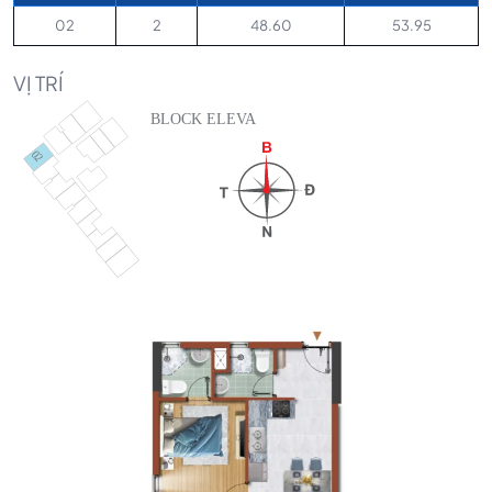
02
2
48.60
53.95
VỊ TRÍ