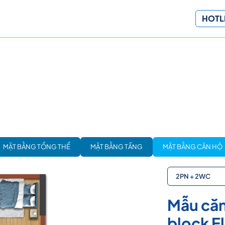
HOTLI
MẶT BẰNG TỔNG THỂ
MẶT BẰNG TẦNG
MẶT BẰNG CĂN HỘ
2PN + 2WC
Mẫu căn
block El