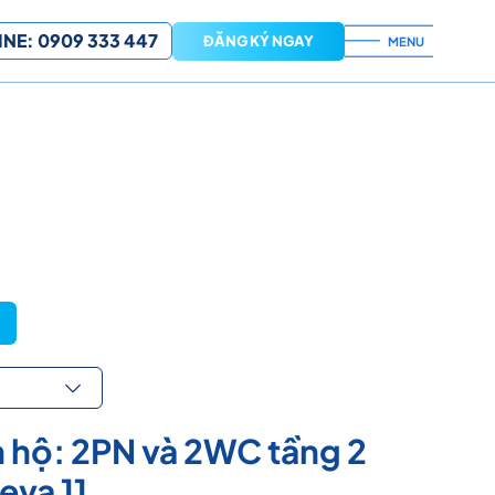
NE: 0909 333 447
ĐĂNG KÝ NGAY
MENU
 hộ: 2PN và 2WC tầng 2
eva 11