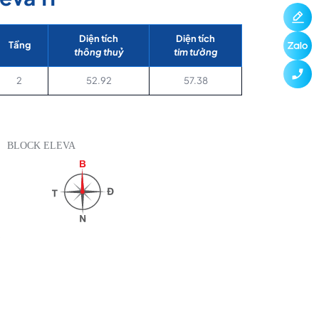
Diện tích
Diện tích
Tầng
thông thuỷ
tim tường
2
52.92
57.38