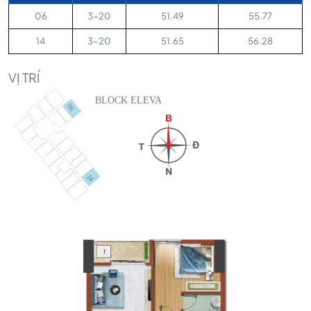
06
3-20
51.49
55.77
14
3-20
51.65
56.28
VỊ TRÍ