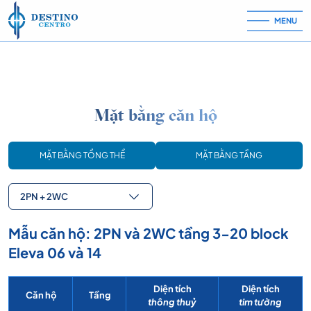
Skip to content
MENU
Mặt bằng căn hộ
MẶT BẰNG TỔNG THỂ
MẶT BẰNG TẦNG
2PN + 2WC
Mẫu căn hộ: 2PN và 2WC tầng 3-20 block
Eleva 06 và 14
Diện tích
Diện tích
Căn hộ
Tầng
thông thuỷ
tim tường